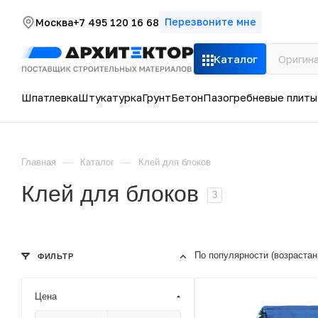
Перезвоните мне
Москва
+7 495 120 16 68
Каталог
Шпатлевка
Штукатурка
Грунт
Бетон
Пазогребневые плиты
—
—
Главная
Каталог
Клей для блоков
Клей для блоков
3
По популярности (возраста
ФИЛЬТР
Цена