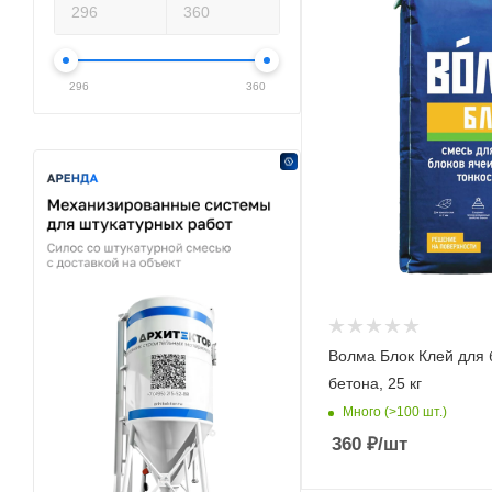
296
360
Волма Блок Клей для 
бетона, 25 кг
Много (>100 шт.)
360
₽
/шт