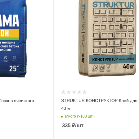
блоков ячеистого
STRUKTUR КОНСТРУКТОР Клей для б
40 кг
Много (>100 шт.)
335
₽
/шт