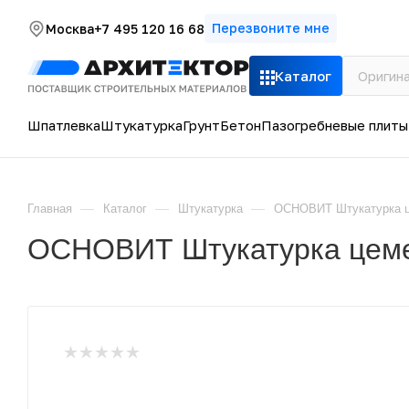
Перезвоните мне
Москва
+7 495 120 16 68
Каталог
Шпатлевка
Штукатурка
Грунт
Бетон
Пазогребневые плиты
—
—
—
Главная
Каталог
Штукатурка
ОСНОВИТ Штукатурка ц
ОСНОВИТ Штукатурка цеме