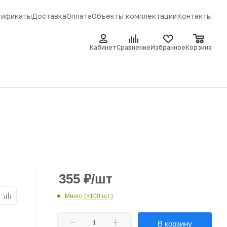
тификаты
Доставка
Оплата
Объекты комплектации
Контакты
Кабинет
Сравнение
Избранное
Корзина
355
₽
/шт
Много (>100 шт.)
В корзину