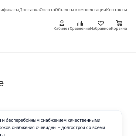
тификаты
Доставка
Оплата
Объекты комплектации
Контакты
Кабинет
Сравнение
Избранное
Корзина
е
ым и бесперебойным снабжением качественными
роков снабжения очевидны – долгострой со всеми
.д.