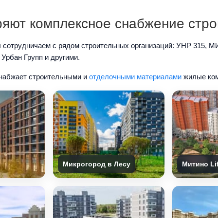
яют комплексное снабжение стро
ы сотрудничаем с рядом строительных организаций: УНР 315, М
 Урбан Групп и другими.
снабжает строительными и
отделочными материалами
жилые ком
Микрогород в Лесу
Митино Li