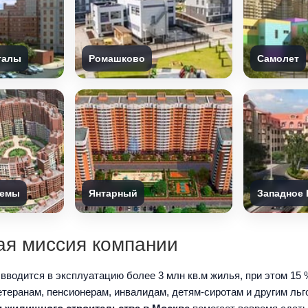
талы
Ромашково
Самолет
темы
Янтарный
Западное 
ая миссия компании
вводится в эксплуатацию более 3 млн кв.м жилья, при этом 15
теранам, пенсионерам, инвалидам, детям-сиротам и другим ль