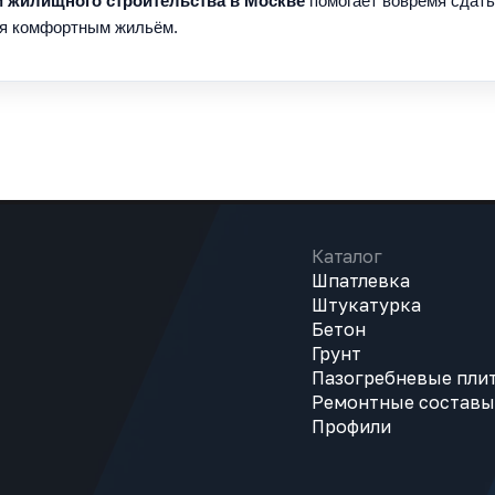
 жилищного строительства в Москве
помогает вовремя сдат
ия комфортным жильём.
Каталог
Шпатлевка
Штукатурка
Бетон
Грунт
Пазогребневые пли
Ремонтные составы
Профили