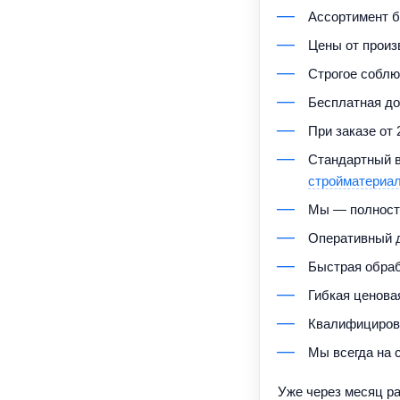
Ассортимент б
Цены от произ
Строгое соблю
Бесплатная до
При заказе от
Стандартный в
стройматериа
Мы — полность
Оперативный 
Быстрая обраб
Гибкая ценова
Квалифицирова
Мы всегда на с
Уже через месяц р