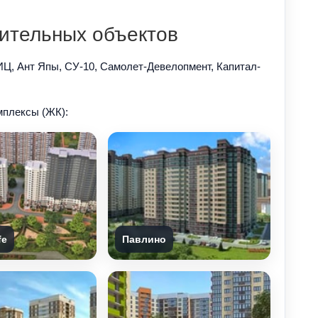
ительных объектов
ИЦ, Ант Япы, СУ-10, Самолет-Девелопмент, Капитал-
плексы (ЖК):
fe
Павлино